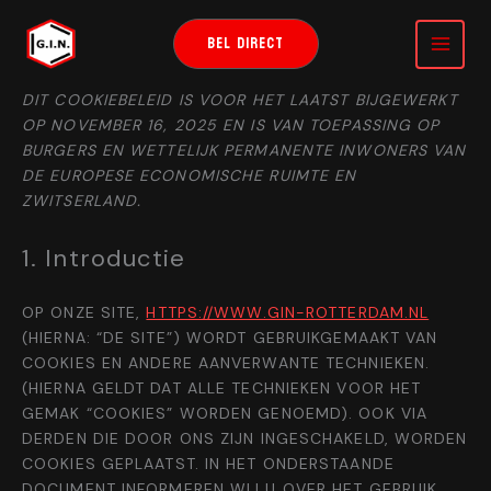
GA
NAAR
BEL DIRECT
DE
INHOUD
DIT COOKIEBELEID IS VOOR HET LAATST BIJGEWERKT
OP NOVEMBER 16, 2025 EN IS VAN TOEPASSING OP
BURGERS EN WETTELIJK PERMANENTE INWONERS VAN
DE EUROPESE ECONOMISCHE RUIMTE EN
ZWITSERLAND.
1. Introductie
OP ONZE SITE,
HTTPS://WWW.GIN-ROTTERDAM.NL
(HIERNA: “DE SITE”) WORDT GEBRUIKGEMAAKT VAN
COOKIES EN ANDERE AANVERWANTE TECHNIEKEN.
(HIERNA GELDT DAT ALLE TECHNIEKEN VOOR HET
GEMAK “COOKIES” WORDEN GENOEMD). OOK VIA
DERDEN DIE DOOR ONS ZIJN INGESCHAKELD, WORDEN
COOKIES GEPLAATST. IN HET ONDERSTAANDE
DOCUMENT INFORMEREN WIJ U OVER HET GEBRUIK