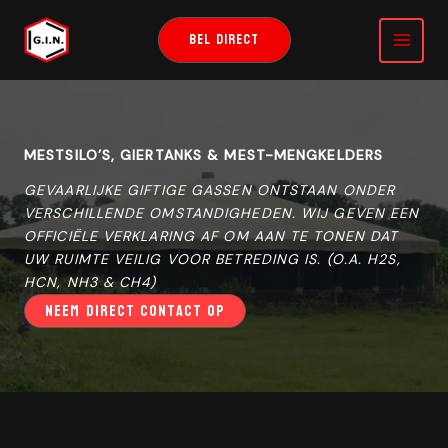
GA
NAAR
BEL DIRECT
DE
INHOUD
MESTSILO’S, GIERTANKS & MEST-MENGKELDERS
GEVAARLIJKE GIFTIGE GASSEN ONTSTAAN ONDER
VERSCHILLENDE OMSTANDIGHEDEN. WIJ GEVEN EEN
OFFICIËLE VERKLARING AF OM AAN TE TONEN DAT
UW RUIMTE VEILIG VOOR BETREDING IS. (O.A. H2S,
HCN, NH3 & CH4)
NEEM DIRECT CONTACT OP