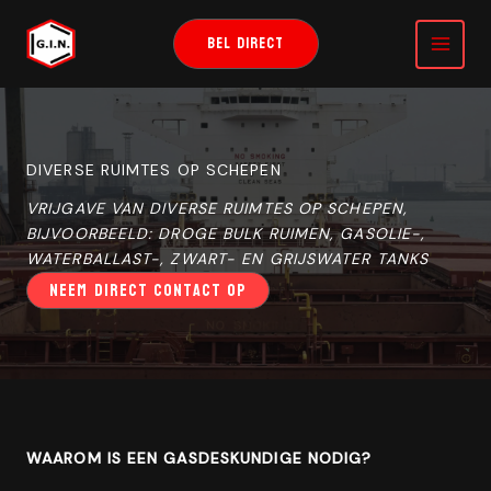
GA
NAAR
BEL DIRECT
DE
INHOUD
DIVERSE RUIMTES OP SCHEPEN
VRIJGAVE VAN DIVERSE RUIMTES OP SCHEPEN,
BIJVOORBEELD: DROGE BULK RUIMEN, GASOLIE-,
WATERBALLAST-, ZWART- EN GRIJSWATER TANKS
NEEM DIRECT CONTACT OP
WAAROM IS EEN GASDESKUNDIGE NODIG?